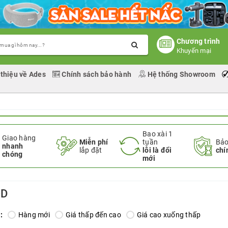
Chương trình
Khuyến mại
 thiệu về Ades
Chính sách bảo hành
Hệ thống Showroom
Bao xài 1
Giao hàng
Miễn phí
tuần
Bảo
nhanh
lắp đặt
lỗi là đổi
chí
chóng
mới
OD
:
Hàng mới
Giá thấp đến cao
Giá cao xuống thấp