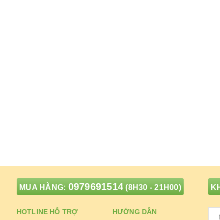
0979691514
MUA HÀNG:
(8H30 - 21H00)
KH
HOTLINE HỖ TRỢ
HƯỚNG DẪN