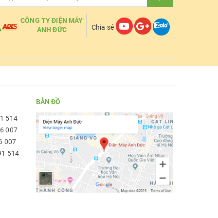
CÔNG TY ĐIỆN MÁY
Chia sẻ
ANH ĐỨC
BẢN ĐỒ
91 514
96 007
6 007
91 514