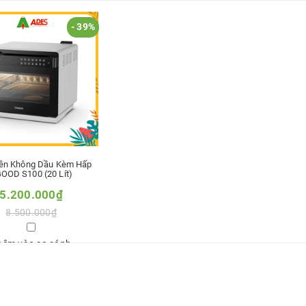
- 39%
iên Không Dầu Kèm Hấp
OOD S100 (20 Lít)
5.200.000₫
8.500.000₫
hêm vào so sánh