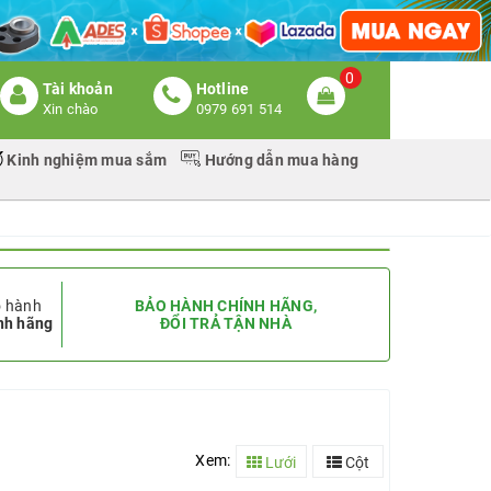
0
Tài khoản
Hotline
Xin chào
0979 691 514
Kinh nghiệm mua sắm
Hướng dẫn mua hàng
 hành
BẢO HÀNH CHÍNH HÃNG,
nh hãng
ĐỔI TRẢ TẬN NHÀ
Xem:
Lưới
Cột