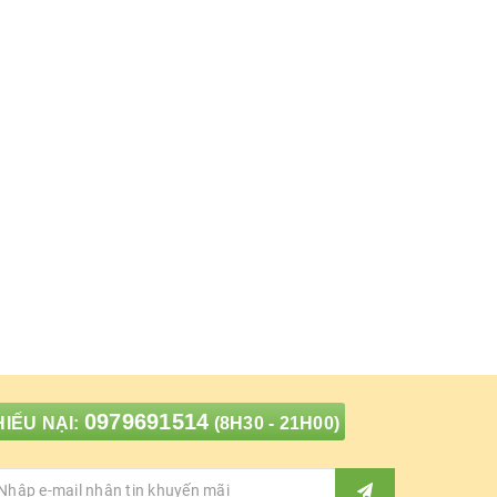
0979691514
IẾU NẠI:
(8H30 - 21H00)