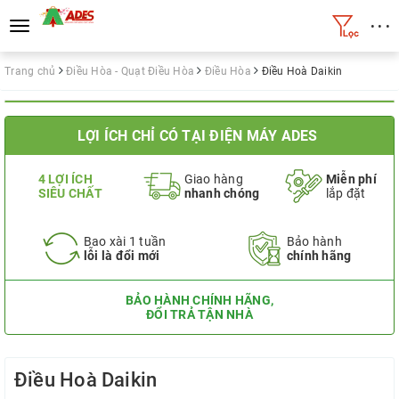
• • •
Toggle
navigation
Trang chủ
Điều Hòa - Quạt Điều Hòa
Điều Hòa
Điều Hoà Daikin
LỢI ÍCH CHỈ CÓ TẠI ĐIỆN MÁY ADES
4 LỢI ÍCH
Giao hàng
Miễn phí
SIÊU CHẤT
nhanh chóng
lắp đặt
Bao xài 1 tuần
Bảo hành
lỗi là đổi mới
chính hãng
BẢO HÀNH CHÍNH HÃNG,
ĐỔI TRẢ TẬN NHÀ
Điều Hoà Daikin