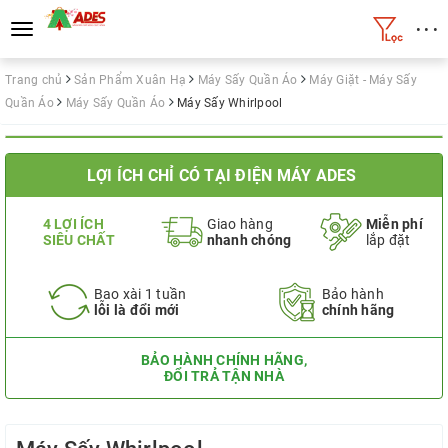
• • •
Toggle
navigation
Trang chủ
Sản Phẩm Xuân Hạ
Máy Sấy Quần Áo
Máy Giặt - Máy Sấy
Quần Áo
Máy Sấy Quần Áo
Máy Sấy Whirlpool
LỢI ÍCH CHỈ CÓ TẠI ĐIỆN MÁY ADES
4 LỢI ÍCH
Giao hàng
Miễn phí
SIÊU CHẤT
nhanh chóng
lắp đặt
Bao xài 1 tuần
Bảo hành
lỗi là đổi mới
chính hãng
BẢO HÀNH CHÍNH HÃNG,
ĐỔI TRẢ TẬN NHÀ