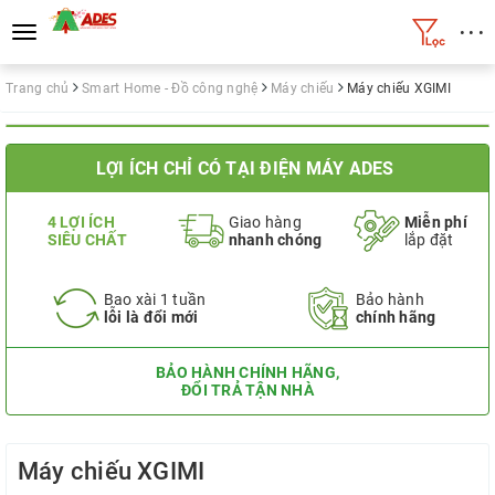
• • •
Toggle
navigation
Trang chủ
Smart Home - Đồ công nghệ
Máy chiếu
Máy chiếu XGIMI
LỢI ÍCH CHỈ CÓ TẠI ĐIỆN MÁY ADES
4 LỢI ÍCH
Giao hàng
Miễn phí
SIÊU CHẤT
nhanh chóng
lắp đặt
Bao xài 1 tuần
Bảo hành
lỗi là đổi mới
chính hãng
BẢO HÀNH CHÍNH HÃNG,
ĐỔI TRẢ TẬN NHÀ
Máy chiếu XGIMI