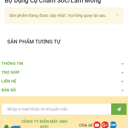
Bộ Dụng Cụ Chăm Sóc/Làm Móng
×
Sản phẩm đang được cập nhật. Vui lòng quay lại sau.
SẢN PHẨM TƯƠNG TỰ
THÔNG TIN
TRỢ GIÚP
LIÊN HỆ
BẢN ĐỒ
CÔNG TY ĐIỆN MÁY ANH
Chia sẻ
ĐỨC