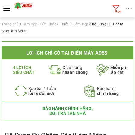
• • •
Toggle
navigation
Trang chủ
Làm Đẹp - Sức Khỏe
Thiết Bị Làm Đẹp
Bộ Dụng Cụ Chăm
Sóc/Làm Móng
LỢI ÍCH CHỈ CÓ TẠI ĐIỆN MÁY ADES
4 LỢI ÍCH
Giao hàng
Miễn phí
SIÊU CHẤT
nhanh chóng
lắp đặt
Bao xài 1 tuần
Bảo hành
lỗi là đổi mới
chính hãng
BẢO HÀNH CHÍNH HÃNG,
ĐỔI TRẢ TẬN NHÀ