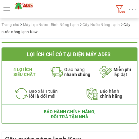
• • •
Toggle
navigation
Trang chủ
Máy Lọc Nước - Bình Nóng Lạnh
Cây Nước Nóng Lạnh
Cây
nước nóng lạnh Kaw
LỢI ÍCH CHỈ CÓ TẠI ĐIỆN MÁY ADES
4 LỢI ÍCH
Giao hàng
Miễn phí
SIÊU CHẤT
nhanh chóng
lắp đặt
Bao xài 1 tuần
Bảo hành
lỗi là đổi mới
chính hãng
BẢO HÀNH CHÍNH HÃNG,
ĐỔI TRẢ TẬN NHÀ