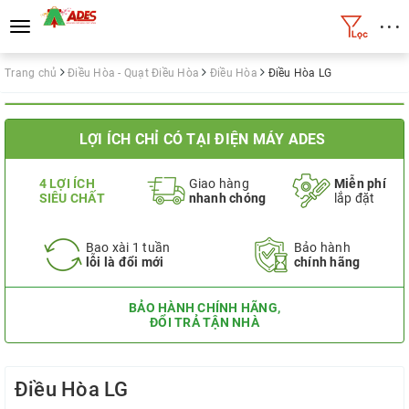
• • •
Toggle
navigation
Trang chủ
Điều Hòa - Quạt Điều Hòa
Điều Hòa
Điều Hòa LG
LỢI ÍCH CHỈ CÓ TẠI ĐIỆN MÁY ADES
4 LỢI ÍCH
Giao hàng
Miễn phí
SIÊU CHẤT
nhanh chóng
lắp đặt
Bao xài 1 tuần
Bảo hành
lỗi là đổi mới
chính hãng
BẢO HÀNH CHÍNH HÃNG,
ĐỔI TRẢ TẬN NHÀ
Điều Hòa LG