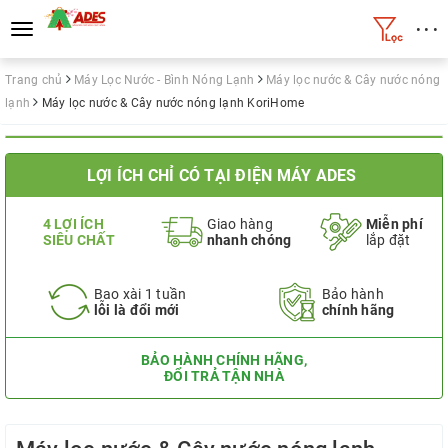
• • •
Toggle
navigation
Trang chủ
Máy Lọc Nước - Bình Nóng Lạnh
Máy lọc nước & Cây nước nóng
lạnh
Máy lọc nước & Cây nước nóng lạnh KoriHome
LỢI ÍCH CHỈ CÓ TẠI ĐIỆN MÁY ADES
4 LỢI ÍCH
Giao hàng
Miễn phí
SIÊU CHẤT
nhanh chóng
lắp đặt
Bao xài 1 tuần
Bảo hành
lỗi là đổi mới
chính hãng
BẢO HÀNH CHÍNH HÃNG,
ĐỔI TRẢ TẬN NHÀ