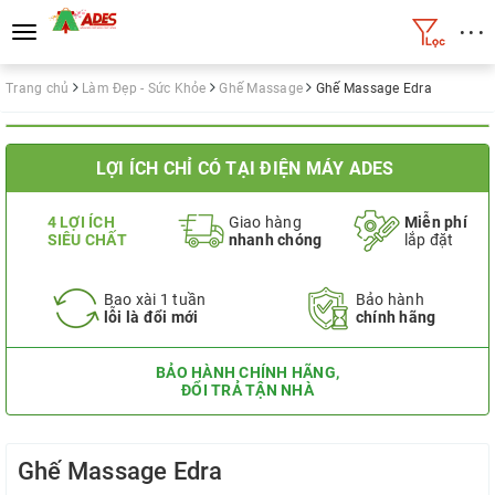
• • •
Toggle
navigation
Trang chủ
Làm Đẹp - Sức Khỏe
Ghế Massage
Ghế Massage Edra
LỢI ÍCH CHỈ CÓ TẠI ĐIỆN MÁY ADES
4 LỢI ÍCH
Giao hàng
Miễn phí
SIÊU CHẤT
nhanh chóng
lắp đặt
Bao xài 1 tuần
Bảo hành
lỗi là đổi mới
chính hãng
BẢO HÀNH CHÍNH HÃNG,
ĐỔI TRẢ TẬN NHÀ
Ghế Massage Edra