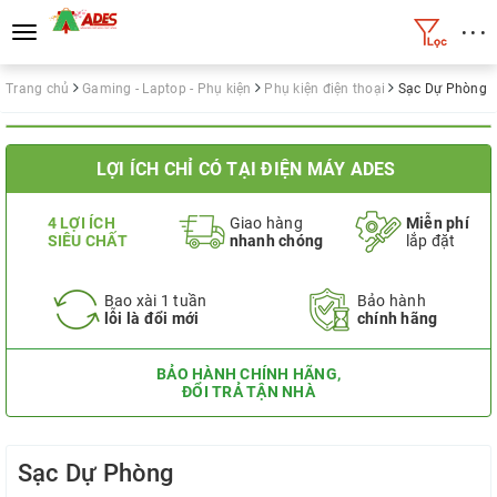
• • •
Toggle
navigation
Trang chủ
Gaming - Laptop - Phụ kiện
Phụ kiện điện thoại
Sạc Dự Phòng
LỢI ÍCH CHỈ CÓ TẠI ĐIỆN MÁY ADES
4 LỢI ÍCH
Giao hàng
Miễn phí
SIÊU CHẤT
nhanh chóng
lắp đặt
Bao xài 1 tuần
Bảo hành
lỗi là đổi mới
chính hãng
BẢO HÀNH CHÍNH HÃNG,
ĐỔI TRẢ TẬN NHÀ
Sạc Dự Phòng