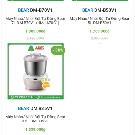
BEAR
DM-B70V1
BEAR
DM-B50V1
Máy Nhào/ Nhồi Bột Tự Động Bear
Máy Nhào/ Nhồi Bột Tự Động Bear
7L DM B70V1 (HMJ A70C1)
5L DM B50V1
1.989.000₫
1.769.000₫
2.690.000₫
2.380.000₫
- 30%
Thêm vào so sánh
Thêm vào so sánh
BEAR
DM B35V1
Máy Nhào/ Nhồi Bột Tự Động Bear
3.5L DM B35V1
1.539.000₫