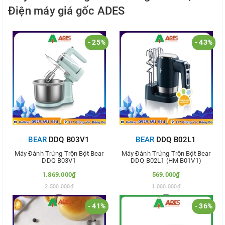
Điện máy giá gốc ADES
- 25%
- 43%
BEAR
DDQ B03V1
BEAR
DDQ B02L1
Máy Đánh Trứng Trộn Bột Bear
Máy Đánh Trứng Trộn Bột Bear
DDQ B03V1
DDQ B02L1 (HM B01V1)
1.869.000₫
569.000₫
2.500.000₫
1.000.000₫
- 41%
- 36%
Thêm vào so sánh
Thêm vào so sánh