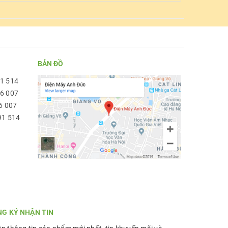
BẢN ĐỒ
91 514
96 007
6 007
91 514
NG KÝ NHẬN TIN