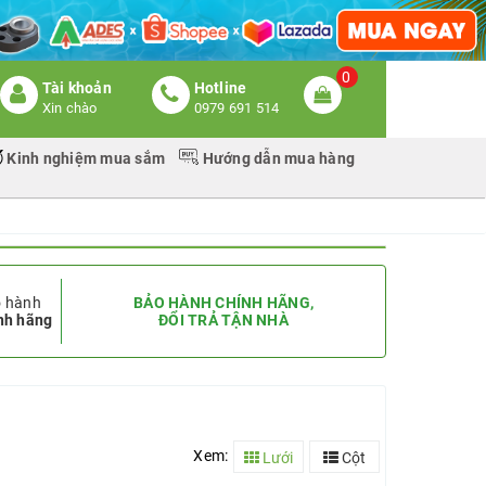
0
Tài khoản
Hotline
Xin chào
0979 691 514
Kinh nghiệm mua sắm
Hướng dẫn mua hàng
 hành
BẢO HÀNH CHÍNH HÃNG,
nh hãng
ĐỔI TRẢ TẬN NHÀ
Xem:
Lưới
Cột