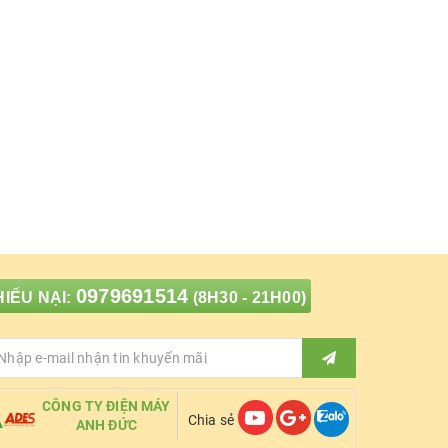
0979691514
IẾU NẠI:
(8H30 - 21H00)
CÔNG TY ĐIỆN MÁY
Chia sẻ
ANH ĐỨC