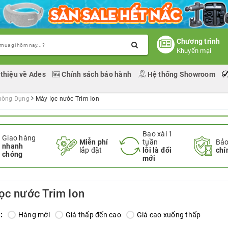
Chương trình
Khuyến mại
 thiệu về Ades
Chính sách bảo hành
Hệ thống Showroom
hông Dụng
Máy lọc nước Trim Ion
Bao xài 1
Giao hàng
Miễn phí
tuần
Bảo
nhanh
lắp đặt
lỗi là đổi
chí
chóng
mới
ọc nước Trim Ion
:
Hàng mới
Giá thấp đến cao
Giá cao xuống thấp