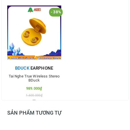
- 38%
BDUCK
EARPHONE
Tai Nghe True Wireless Stereo
BDuck
989.000₫
1.600.000₫
Thêm vào so sánh
SẢN PHẨM TƯƠNG TỰ