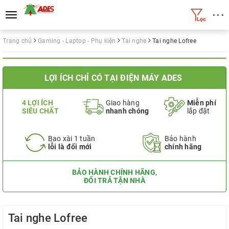
• • •
Toggle
navigation
Trang chủ
Gaming - Laptop - Phụ kiện
Tai nghe
Tai nghe Lofree
LỢI ÍCH CHỈ CÓ TẠI ĐIỆN MÁY ADES
4 LỢI ÍCH
Giao hàng
Miễn phí
SIÊU CHẤT
nhanh chóng
lắp đặt
Bao xài 1 tuần
Bảo hành
lỗi là đổi mới
chính hãng
BẢO HÀNH CHÍNH HÃNG,
ĐỔI TRẢ TẬN NHÀ
Tai nghe Lofree