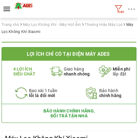
• • •
Toggle
navigation
Trang chủ
Máy Lọc Không Khí - Máy Hút Ẩm
Thương Hiệu Máy Lọc
Máy
Lọc Không Khí Xiaomi
LỢI ÍCH CHỈ CÓ TẠI ĐIỆN MÁY ADES
4 LỢI ÍCH
Giao hàng
Miễn phí
SIÊU CHẤT
nhanh chóng
lắp đặt
Bao xài 1 tuần
Bảo hành
lỗi là đổi mới
chính hãng
BẢO HÀNH CHÍNH HÃNG,
ĐỔI TRẢ TẬN NHÀ