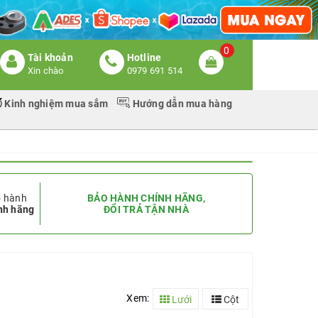
0
Tài khoản
Hotline
Xin chào
0979 691 514
Kinh nghiệm mua sắm
Hướng dẫn mua hàng
 hành
BẢO HÀNH CHÍNH HÃNG,
nh hãng
ĐỔI TRẢ TẬN NHÀ
Xem:
Lưới
Cột