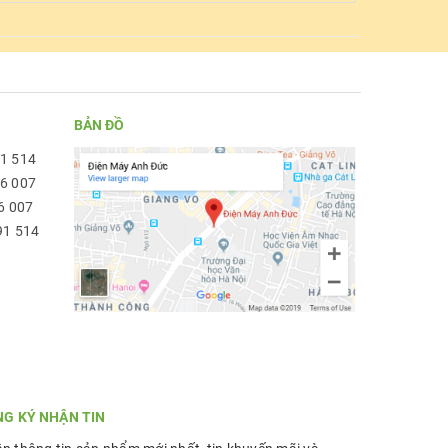
BẢN ĐỒ
91 514
96 007
6 007
91 514
NG KÝ NHẬN TIN