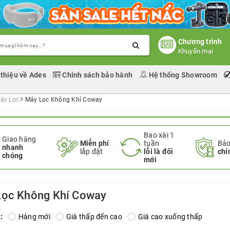
Chương trình
Khuyến mại
 thiệu về Ades
Chính sách bảo hành
Hệ thống Showroom
áy Lọc
Máy Lọc Không Khí Coway
Bao xài 1
Giao hàng
Miễn phí
tuần
Bảo
nhanh
lắp đặt
lỗi là đổi
chí
chóng
mới
Lọc Không Khí Coway
:
Hàng mới
Giá thấp đến cao
Giá cao xuống thấp