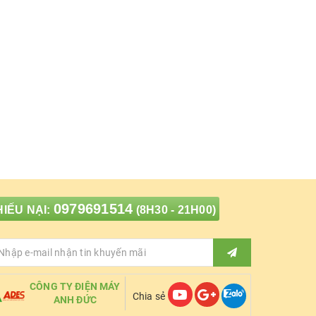
0979691514
IẾU NẠI:
(8H30 - 21H00)
CÔNG TY ĐIỆN MÁY
Chia sẻ
ANH ĐỨC