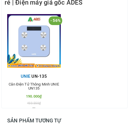
rẻ | Điện máy giá gốc ADES
- 56%
UNIE
UN-135
Cân Điện Tử Thông Minh UNIE
UN135
190.000₫
433.550₫
Thêm vào so sánh
SẢN PHẨM TƯƠNG TỰ