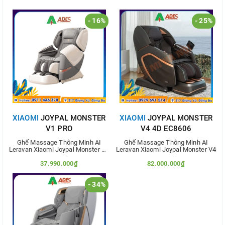
- 16%
- 25%
XIAOMI
JOYPAL MONSTER
XIAOMI
JOYPAL MONSTER
V1 PRO
V4 4D EC8606
Ghế Massage Thông Minh AI
Ghế Massage Thông Minh AI
Leravan Xiaomi Joypal Monster V1
Leravan Xiaomi Joypal Monster V4
Pro
37.990.000₫
82.000.000₫
45.000.000₫
110.000.000₫
- 34%
Thêm vào so sánh
Thêm vào so sánh