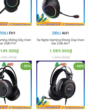
ZIDLI
FH1
ZIDLI
AH1
aming Không Dây Over-
Tai Nghe Gaming Khong Day Over-
ar Zidli FH1
Ear Zidli AH1
.149.000₫
1.089.000₫
1.500.000₫
1.500.000₫
- 35%
- 46%
m vào so sánh
Thêm vào so sánh