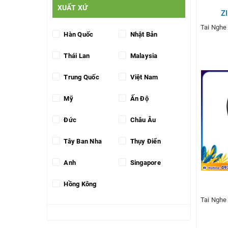
XUẤT XỨ
Z
Tai Nghe
Hàn Quốc
Nhật Bản
Thái Lan
Malaysia
Trung Quốc
Việt Nam
T
Mỹ
Ấn Độ
Đức
Châu Âu
Tây Ban Nha
Thụy Điển
Anh
Singapore
Hồng Kông
Tai Nghe