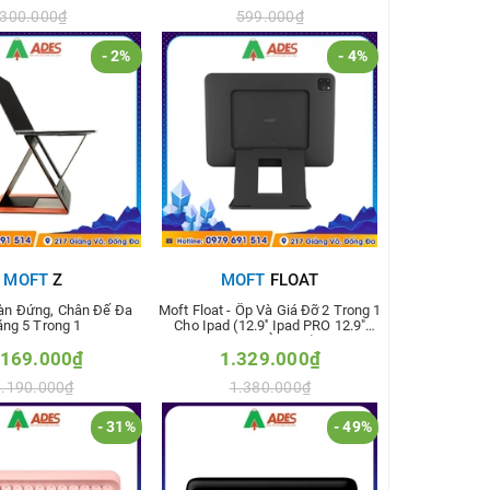
300.000₫
599.000₫
- 2%
- 4%
m vào so sánh
Thêm vào so sánh
MOFT
Z
MOFT
FLOAT
Bàn Đứng, Chân Đế Đa
Moft Float - Ốp Và Giá Đỡ 2 Trong 1
ng 5 Trong 1
Cho Ipad (12.9'' Ipad PRO 12.9"
2018 VÀ 2020)
.169.000₫
1.329.000₫
1.190.000₫
1.380.000₫
- 31%
- 49%
m vào so sánh
Thêm vào so sánh