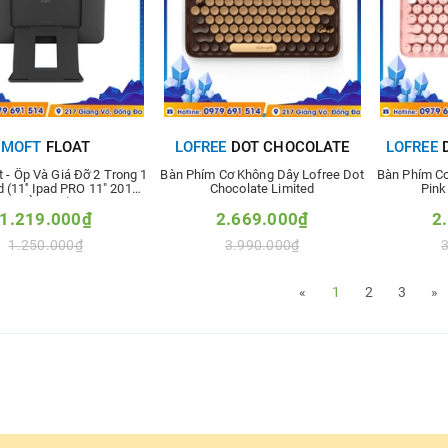
MOFT
FLOAT
LOFREE
DOT CHOCOLATE
LOFREE
D
t - Ốp Và Giá Đỡ 2 Trong 1
Bàn Phím Cơ Không Dây Lofree Dot
Bàn Phím Cơ
 (11'' Ipad PRO 11" 2018
Chocolate Limited
Pink
VÀ 2020)
1.219.000₫
2.669.000₫
2
1.250.000₫
3.990.000₫
hêm vào so sánh
Thêm vào so sánh
Thê
«
1
2
3
»