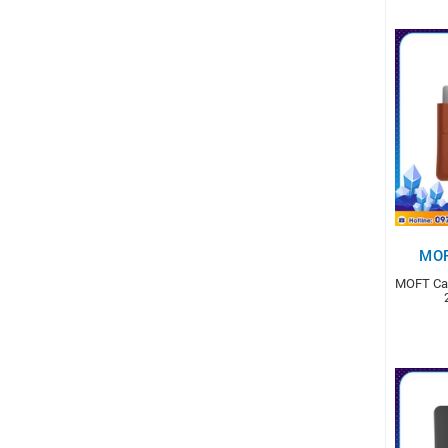
T
MO
MOFT Car
T