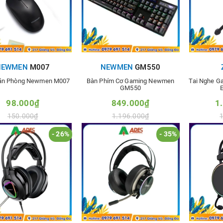
NEWMEN
M007
NEWMEN
GM550
Văn Phòng Newmen M007
Bàn Phím Cơ Gaming Newmen
Tai Nghe G
GM550
E
98.000₫
849.000₫
1
150.000₫
1.196.000₫
- 26%
- 35%
hêm vào so sánh
Thêm vào so sánh
Thê