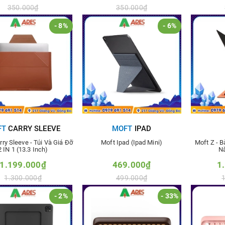
350.000₫
350.000₫
- 8%
- 6%
hêm vào so sánh
Thêm vào so sánh
Thê
FT
CARRY SLEEVE
MOFT
IPAD
ry Sleeve - Túi Và Giá Đỡ
Moft Ipad (Ipad Mini)
Moft Z - 
2 IN 1 (13.3 Inch)
Nă
1.199.000₫
469.000₫
1
1.300.000₫
499.000₫
- 2%
- 33%
hêm vào so sánh
Thêm vào so sánh
Thê