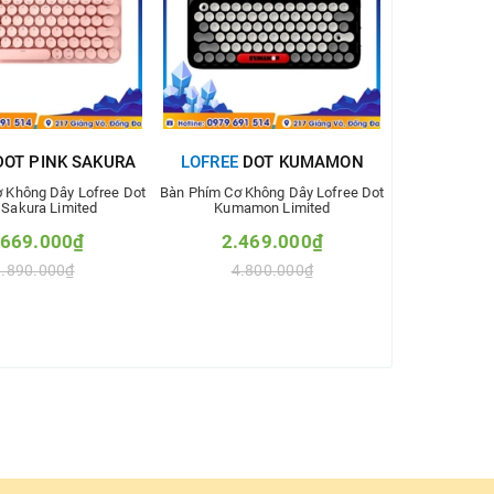
OT PINK SAKURA
LOFREE
DOT KUMAMON
 Không Dây Lofree Dot
Bàn Phím Cơ Không Dây Lofree Dot
 Sakura Limited
Kumamon Limited
.669.000₫
2.469.000₫
3.890.000₫
4.800.000₫
m vào so sánh
Thêm vào so sánh