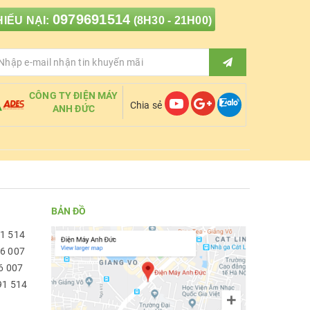
0979691514
IẾU NẠI:
(8H30 - 21H00)
CÔNG TY ĐIỆN MÁY
Chia sẻ
ANH ĐỨC
BẢN ĐỒ
91 514
96 007
6 007
91 514