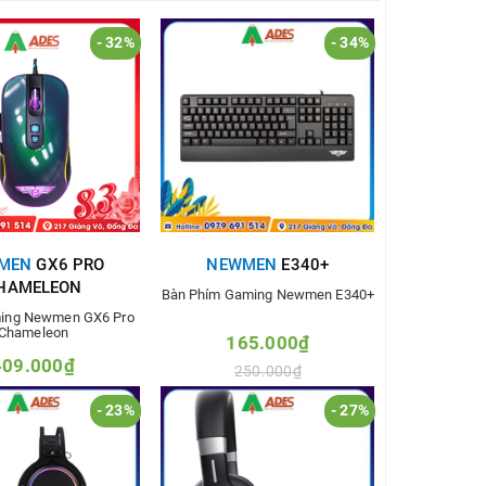
- 32%
- 34%
MEN
GX6 PRO
NEWMEN
E340+
HAMELEON
Bàn Phím Gaming Newmen E340+
ing Newmen GX6 Pro
Chameleon
165.000₫
409.000₫
250.000₫
600.000₫
- 23%
- 27%
Thêm vào so sánh
m vào so sánh