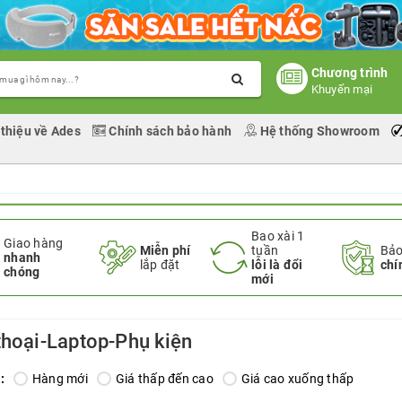
Chương trình
Khuyến mại
 thiệu về Ades
Chính sách bảo hành
Hệ thống Showroom
Bao xài 1
Giao hàng
Miễn phí
tuần
Bảo
nhanh
lắp đặt
lỗi là đổi
chí
chóng
mới
thoại-Laptop-Phụ kiện
:
Hàng mới
Giá thấp đến cao
Giá cao xuống thấp