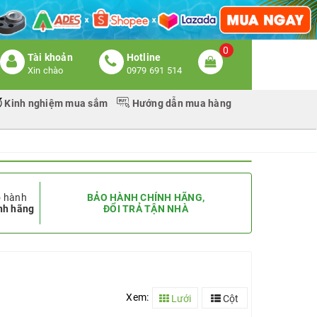
0
Tài khoản
Hotline
Xin chào
0979 691 514
Kinh nghiệm mua sắm
Hướng dẫn mua hàng
 hành
BẢO HÀNH CHÍNH HÃNG,
nh hãng
ĐỔI TRẢ TẬN NHÀ
Xem:
Lưới
Cột