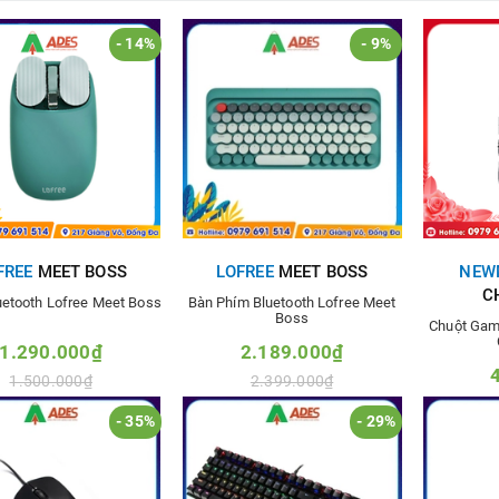
- 14%
- 9%
FREE
MEET BOSS
LOFREE
MEET BOSS
NEW
C
uetooth Lofree Meet Boss
Bàn Phím Bluetooth Lofree Meet
Boss
Chuột Gam
1.290.000₫
2.189.000₫
1.500.000₫
2.399.000₫
- 35%
- 29%
hêm vào so sánh
Thêm vào so sánh
Thê