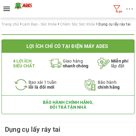
• • •
Toggle
navigation
Trang chủ
Làm Đẹp - Sức Khỏe
Chăm Sóc Sức Khỏe
Dụng cụ lấy ráy tai
LỢI ÍCH CHỈ CÓ TẠI ĐIỆN MÁY ADES
4 LỢI ÍCH
Giao hàng
Miễn phí
SIÊU CHẤT
nhanh chóng
lắp đặt
Bao xài 1 tuần
Bảo hành
lỗi là đổi mới
chính hãng
BẢO HÀNH CHÍNH HÃNG,
ĐỔI TRẢ TẬN NHÀ
Dụng cụ lấy ráy tai