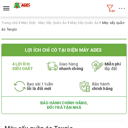
• • •
Toggle
navigation
Trang chủ
Máy Giặt - Máy Sấy Quần Áo
Máy Sấy Quần Áo
Máy sấy quần
áo Texgio
LỢI ÍCH CHỈ CÓ TẠI ĐIỆN MÁY ADES
4 LỢI ÍCH
Giao hàng
Miễn phí
SIÊU CHẤT
nhanh chóng
lắp đặt
Bao xài 1 tuần
Bảo hành
lỗi là đổi mới
chính hãng
BẢO HÀNH CHÍNH HÃNG,
ĐỔI TRẢ TẬN NHÀ