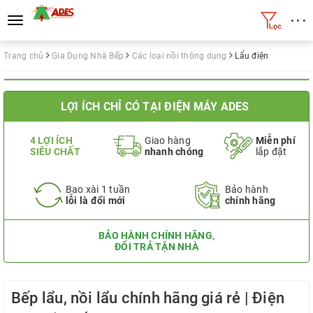
• • •
Toggle
navigation
Trang chủ
Gia Dụng Nhà Bếp
Các loại nồi thông dụng
Lẩu điện
LỢI ÍCH CHỈ CÓ TẠI ĐIỆN MÁY ADES
4 LỢI ÍCH
Giao hàng
Miễn phí
SIÊU CHẤT
nhanh chóng
lắp đặt
Bao xài 1 tuần
Bảo hành
lỗi là đổi mới
chính hãng
BẢO HÀNH CHÍNH HÃNG,
ĐỔI TRẢ TẬN NHÀ
Bếp lẩu, nồi lẩu chính hãng giá rẻ | Điện