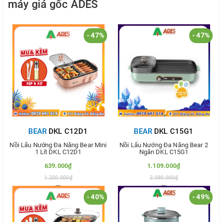
máy giá gốc ADES
- 47%
- 47%
BEAR
DKL C12D1
BEAR
DKL C15G1
Nồi Lẩu Nướng Đa Năng Bear Mini
Nồi Lẩu Nướng Đa Năng Bear 2
1 Lít DKL C12D1
Ngăn DKL C15G1
639.000₫
1.109.000₫
1.200.000₫
2.090.000₫
- 40%
- 49%
Thêm vào so sánh
Thêm vào so sánh