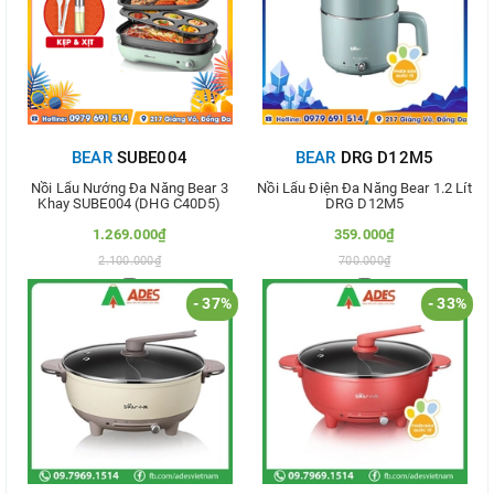
BEAR
SUBE004
BEAR
DRG D12M5
Nồi Lẩu Nướng Đa Năng Bear 3
Nồi Lẩu Điện Đa Năng Bear 1.2 Lít
Khay SUBE004 (DHG C40D5)
DRG D12M5
1.269.000₫
359.000₫
2.100.000₫
700.000₫
- 37%
- 33%
Thêm vào so sánh
Thêm vào so sánh