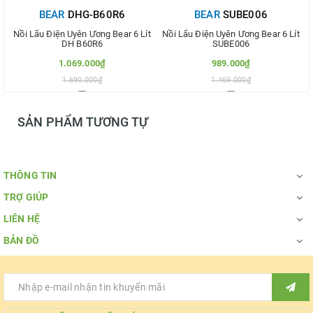
BEAR
DHG-B60R6
BEAR
SUBE006
Nồi Lẩu Điện Uyên Ương Bear 6 Lít
Nồi Lẩu Điện Uyên Ương Bear 6 Lít
DH B60R6
SUBE006
1.069.000₫
989.000₫
1.690.000₫
1.469.000₫
Thêm vào so sánh
Thêm vào so sánh
SẢN PHẨM TƯƠNG TỰ
THÔNG TIN
TRỢ GIÚP
LIÊN HỆ
BẢN ĐỒ