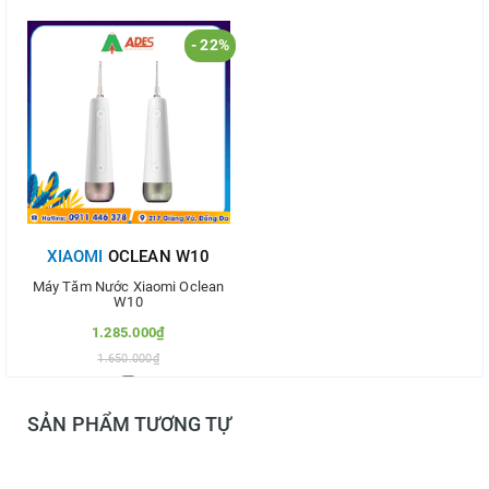
- 22%
XIAOMI
OCLEAN W10
Máy Tăm Nước Xiaomi Oclean
W10
1.285.000₫
1.650.000₫
Thêm vào so sánh
SẢN PHẨM TƯƠNG TỰ