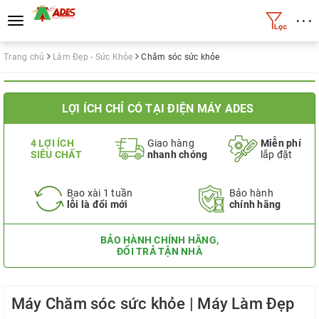
• • •
Toggle
navigation
Trang chủ
Làm Đẹp - Sức Khỏe
Chăm sóc sức khỏe
LỢI ÍCH CHỈ CÓ TẠI ĐIỆN MÁY ADES
4 LỢI ÍCH
Giao hàng
Miễn phí
SIÊU CHẤT
nhanh chóng
lắp đặt
Bao xài 1 tuần
Bảo hành
lỗi là đổi mới
chính hãng
BẢO HÀNH CHÍNH HÃNG,
ĐỔI TRẢ TẬN NHÀ
Máy Chăm sóc sức khỏe | Máy Làm Đẹp