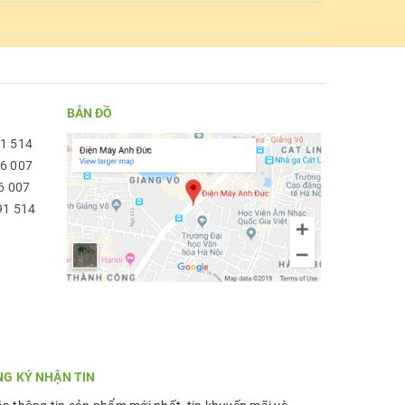
BẢN ĐỒ
91 514
96 007
6 007
91 514
NG KÝ NHẬN TIN