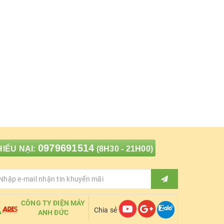
0979691514
IẾU NẠI:
(8H30 - 21H00)
CÔNG TY ĐIỆN MÁY
Chia sẻ
ANH ĐỨC