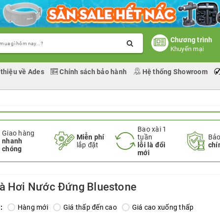
Chương trình
Khuyến mại
 thiệu về Ades
Chính sách bảo hành
Hệ thống Showroom
Bao xài 1
Giao hàng
Miễn phí
tuần
Bảo
nhanh
lắp đặt
lỗi là đổi
chí
chóng
mới
à Hơi Nước Đứng Bluestone
:
Hàng mới
Giá thấp đến cao
Giá cao xuống thấp