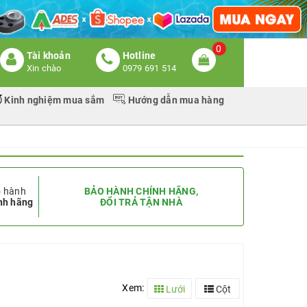
0
Tài khoản
Hotline
Xin chào
0979 691 514
Kinh nghiệm mua sắm
Hướng dẫn mua hàng
 hành
BẢO HÀNH CHÍNH HÃNG,
nh hãng
ĐỔI TRẢ TẬN NHÀ
Xem:
Lưới
Cột