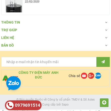
22/02/2020
THÔNG TIN
TRỢ GIÚP
LIÊN HỆ
BẢN ĐỒ
CÔNG TY ĐIỆN MÁY ANH
Chia sẻ
ĐỨC
© Bản quyền thuộc về
Công ty cổ phẩn TMDV & SX Ades
0979691514
Cung cấp bởi
Sapo