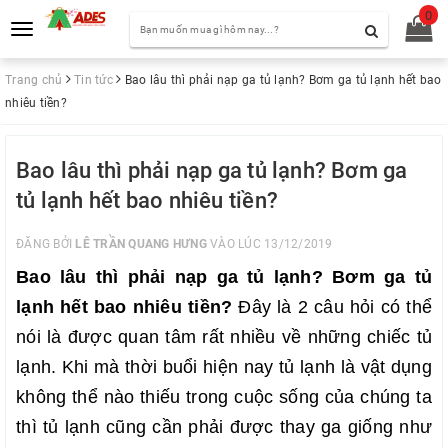
0
Toggle
navigation
Trang chủ
Tin tức
Bao lâu thì phải nạp ga tủ lạnh? Bơm ga tủ lạnh hết bao
nhiêu tiền?
Bao lâu thì phải nạp ga tủ lạnh? Bơm ga
tủ lạnh hết bao nhiêu tiền?
ĐĂNG BỞI
LÊ TRẦN QUANG HƯNG
VÀO LÚC 13/12/2019
Bao lâu thì phải nạp ga tủ lạnh? Bơm ga tủ
lạnh hết bao nhiêu tiền?
Đây là 2 câu hỏi có thể
nói là được quan tâm rất nhiều về những chiếc tủ
lạnh. Khi mà thời buổi hiện nay tủ lạnh là vật dụng
không thể nào thiếu trong cuộc sống của chúng ta
thì tủ lạnh cũng cần phải được thay ga giống như