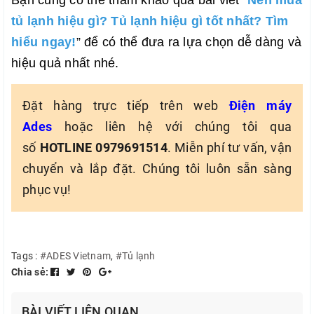
Bạn cũng có thể tham khảo qua bài viết “
Nên mua
tủ lạnh hiệu gì? Tủ lạnh hiệu gì tốt nhất? Tìm
hiểu ngay!
” để có thể đưa ra lựa chọn dễ dàng và
hiệu quả nhất nhé.
Đặt hàng trực tiếp trên web
Điện máy
Ades
hoặc liên hệ với chúng tôi qua
số
HOTLINE 0979691514
. Miễn phí tư vấn, vận
chuyển và lắp đặt. Chúng tôi luôn sẵn sàng
phục vụ!
Tags :
#ADES Vietnam
,
#Tủ lạnh
Chia sẻ:
BÀI VIẾT LIÊN QUAN