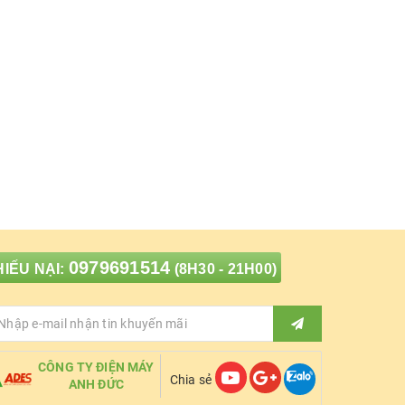
0979691514
IẾU NẠI:
(8H30 - 21H00)
CÔNG TY ĐIỆN MÁY
Chia sẻ
ANH ĐỨC