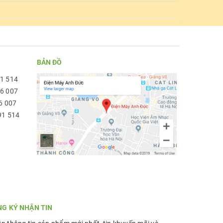
BẢN ĐỒ
91 514
96 007
6 007
91 514
NG KÝ NHẬN TIN