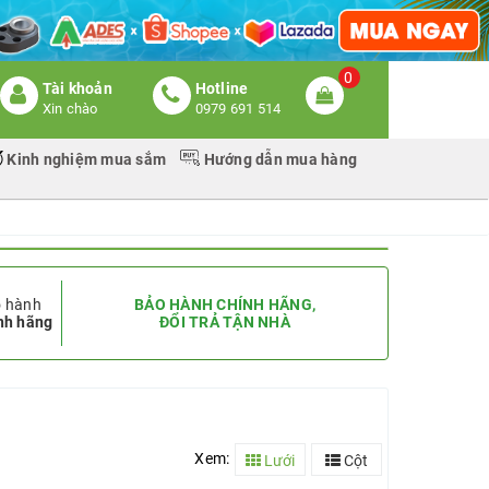
0
Tài khoản
Hotline
Xin chào
0979 691 514
Kinh nghiệm mua sắm
Hướng dẫn mua hàng
 hành
BẢO HÀNH CHÍNH HÃNG,
nh hãng
ĐỔI TRẢ TẬN NHÀ
Xem:
Lưới
Cột