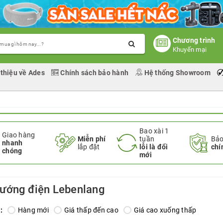
Chương trình
Khuyến mại
 thiệu về Ades
Chính sách bảo hành
Hệ thống Showroom
Bao xài 1
Giao hàng
Miễn phí
tuần
Bảo
nhanh
lắp đặt
lỗi là đổi
chí
chóng
mới
ướng điện Lebenlang
:
Hàng mới
Giá thấp đến cao
Giá cao xuống thấp