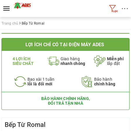
• • •
Toggle
navigation
Trang chủ
Bếp Từ Romal
LỢI ÍCH CHỈ CÓ TẠI ĐIỆN MÁY ADES
4 LỢI ÍCH
Giao hàng
Miễn phí
SIÊU CHẤT
nhanh chóng
lắp đặt
Bao xài 1 tuần
Bảo hành
lỗi là đổi mới
chính hãng
BẢO HÀNH CHÍNH HÃNG,
ĐỔI TRẢ TẬN NHÀ
Bếp Từ Romal