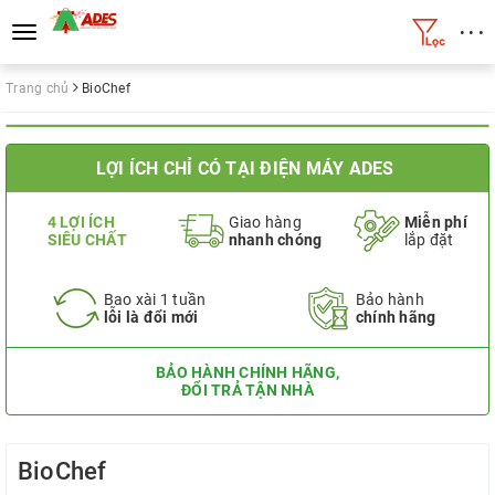
• • •
Toggle
navigation
Trang chủ
BioChef
LỢI ÍCH CHỈ CÓ TẠI ĐIỆN MÁY ADES
4 LỢI ÍCH
Giao hàng
Miễn phí
SIÊU CHẤT
nhanh chóng
lắp đặt
Bao xài 1 tuần
Bảo hành
lỗi là đổi mới
chính hãng
BẢO HÀNH CHÍNH HÃNG,
ĐỔI TRẢ TẬN NHÀ
BioChef