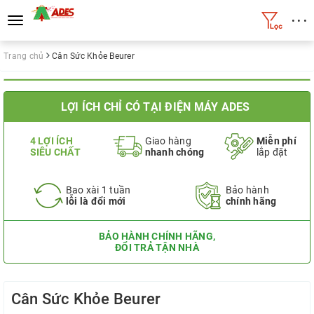
• • •
Toggle
navigation
Trang chủ
Cân Sức Khỏe Beurer
LỢI ÍCH CHỈ CÓ TẠI ĐIỆN MÁY ADES
4 LỢI ÍCH
Giao hàng
Miễn phí
SIÊU CHẤT
nhanh chóng
lắp đặt
Bao xài 1 tuần
Bảo hành
lỗi là đổi mới
chính hãng
BẢO HÀNH CHÍNH HÃNG,
ĐỔI TRẢ TẬN NHÀ
Cân Sức Khỏe Beurer