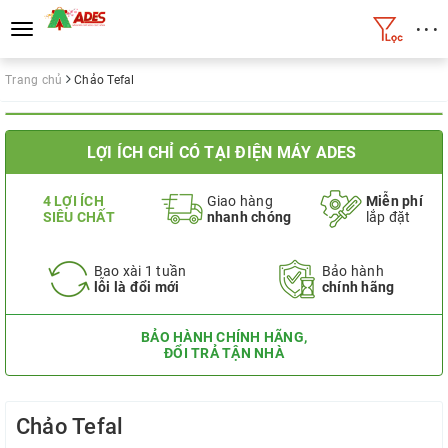
• • •
Toggle
navigation
Trang chủ
Chảo Tefal
LỢI ÍCH CHỈ CÓ TẠI ĐIỆN MÁY ADES
4 LỢI ÍCH
Giao hàng
Miễn phí
SIÊU CHẤT
nhanh chóng
lắp đặt
Bao xài 1 tuần
Bảo hành
lỗi là đổi mới
chính hãng
BẢO HÀNH CHÍNH HÃNG,
ĐỔI TRẢ TẬN NHÀ
Chảo Tefal