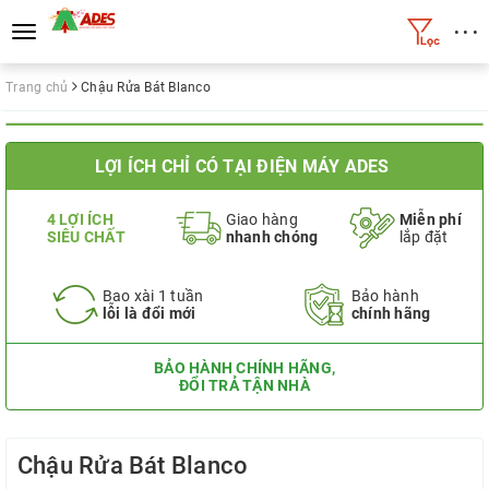
• • •
Toggle
navigation
Trang chủ
Chậu Rửa Bát Blanco
LỢI ÍCH CHỈ CÓ TẠI ĐIỆN MÁY ADES
4 LỢI ÍCH
Giao hàng
Miễn phí
SIÊU CHẤT
nhanh chóng
lắp đặt
Bao xài 1 tuần
Bảo hành
lỗi là đổi mới
chính hãng
BẢO HÀNH CHÍNH HÃNG,
ĐỔI TRẢ TẬN NHÀ
Chậu Rửa Bát Blanco