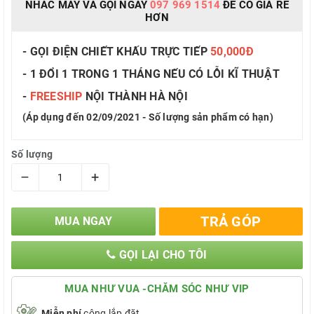
NHẤC MÁY VÀ GỌI NGAY
097 969 1514
ĐỂ CÓ GIÁ RẺ
HƠN
- GỌI ĐIỆN CHIẾT KHẤU TRỰC TIẾP
50,000Đ
- 1 ĐỔI 1 TRONG 1 THÁNG NẾU CÓ LỖI KĨ THUẬT
-
FREESHIP
NỘI THÀNH HÀ NỘI
(Áp dụng đến 02/09/2021 - Số lượng sản phẩm có hạn)
Số lượng
–
+
TRẢ GÓP
MUA NGAY
GỌI LẠI CHO TÔI
MUA NHƯ VUA -CHĂM SÓC NHƯ VIP
Miễn phí
công lắp đặt