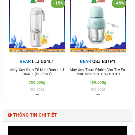
- 15%
- 45%
BEAR
LLJ D04L1
BEAR
QSJ B01P1
Máy Xay Sinh Tố Mini Bear LLJ
Máy Xay Thực Phẩm Cho Trẻ Em
M
D04L1 (BL 35V1)
Bear Mini 0.3L QSJ B01P1
769.000₫
469.000₫
900.000₫
850.000₫
Thêm vào so sánh
Thêm vào so sánh
THÔNG TIN CHI TIẾT