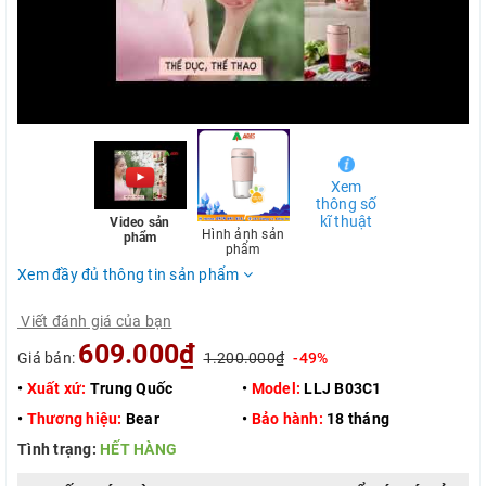
Xem
thông số
kĩ thuật
Video sản
Hình ảnh sản
phẩm
phẩm
Xem đầy đủ thông tin sản phẩm
Viết đánh giá của bạn
609.000₫
Giá bán:
1.200.000₫
-49%
•
Xuất xứ:
Trung Quốc
•
Model:
LLJ B03C1
•
Thương hiệu:
Bear
•
Bảo hành:
18 tháng
Tình trạng:
HẾT HÀNG