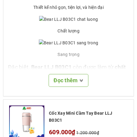
Thiết kế nhỏ gọn, tiện lợi, và hiện đại
Chất lượng
Sang trọng
Đặc biệt,
Bear LLJ B03C1
còn được làm từ
chất
liệu Tritan
có
chất lượng tốt an toàn
với sức
Đọc thêm
khỏe người dùng,
kết hợp với dung tích 300ml
và
pin dung lượng 700mAh
phù hợp với nhu cầu sử
dụng cá nhân mọi lúc mọi nơi.
Cốc Xay Mini Cầm Tay Bear LLJ
B03C1
Chất liệu Tritan chất lượng
609.000₫
1.200.000₫