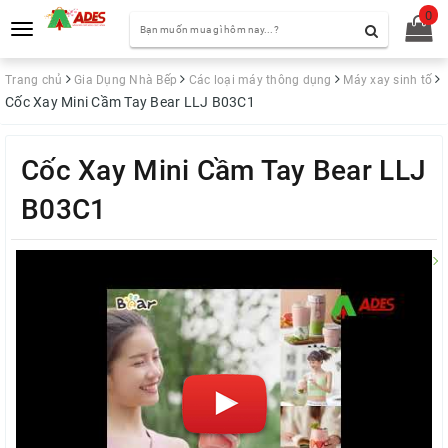
0
Toggle
navigation
Trang chủ
Gia Dụng Nhà Bếp
Các loại máy thông dụng
Máy xay sinh tố
Cốc Xay Mini Cầm Tay Bear LLJ B03C1
Cốc Xay Mini Cầm Tay Bear LLJ
B03C1