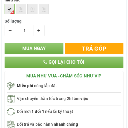
Màu sắc
Số lượng
–
+
TRẢ GÓP
MUA NGAY
GỌI LẠI CHO TÔI
MUA NHƯ VUA -CHĂM SÓC NHƯ VIP
Miễn phí
công lắp đặt
Vận chuyển thần tốc trong
2h làm việc
Đổi mới
1 đổi 1
nếu lỗi kỹ thuật
Đổi trả và bảo hành
nhanh chóng