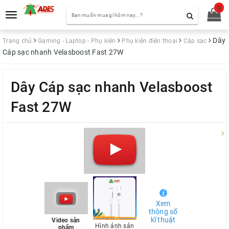
0
Toggle
navigation
Dây
Trang chủ
Gaming - Laptop - Phụ kiện
Phụ kiện điện thoại
Cáp sạc
Cáp sạc nhanh Velasboost Fast 27W
Dây Cáp sạc nhanh Velasboost
Fast 27W
Xem
thông số
kĩ thuật
Video sản
Hình ảnh sản
phẩm