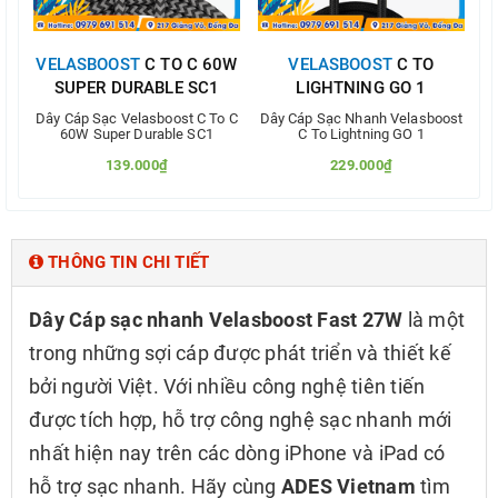
VELASBOOST
C TO C 60W
VELASBOOST
C TO
V
SUPER DURABLE SC1
LIGHTNING GO 1
Dây Cáp Sạc Velasboost C To C
Dây Cáp Sạc Nhanh Velasboost
D
60W Super Durable SC1
C To Lightning GO 1
139.000₫
229.000₫
200.000₫
500.000₫
Thêm vào so sánh
Thêm vào so sánh
THÔNG TIN CHI TIẾT
Dây Cáp sạc nhanh Velasboost Fast 27W
là một
trong những sợi cáp được phát triển và thiết kế
bởi người Việt. Với nhiều công nghệ tiên tiến
được tích hợp, hỗ trợ công nghệ sạc nhanh mới
nhất hiện nay trên các dòng iPhone và iPad có
hỗ trợ sạc nhanh. Hãy cùng
ADES Vietnam
tìm