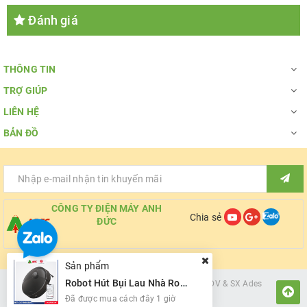
Đánh giá
Công suất
27W (Tối đa)
THÔNG TIN
TRỢ GIÚP
Xuất xứ
Việt Nam
LIÊN HỆ
BẢN ĐỒ
Bảo hành
12 tháng
CÔNG TY ĐIỆN MÁY ANH
Chia sẻ
ĐỨC
Sản phẩm
Robot Hút Bụi Lau Nhà Roborock Q10 VF
© Bản quyền thuộc về
Công ty cổ phẩn TMDV & SX Ades
0979691514
Cung cấp bởi
Sapo
Đã được mua cách đây 1 giờ