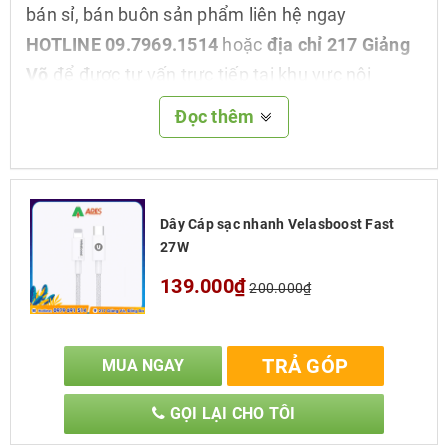
bán sỉ, bán buôn sản phẩm liên hệ ngay
HOTLINE 09.7969.1514
hoặc
địa chỉ 217 Giảng
Võ
để được tư vấn trực tiếp tại khu vực nội
thành Hà Nội
Đọc thêm
Thông số kỹ thuật sản phẩm
Model
Fast 27W
Dây Cáp sạc nhanh Velasboost Fast
27W
139.000₫
200.000₫
Hỗ trợ sạc nhanh
Chuẩn PD
TRẢ GÓP
MUA NGAY
Tốc độ truyền dữ liệu
480 Mpbs
GỌI LẠI CHO TÔI
Dài
0.9m