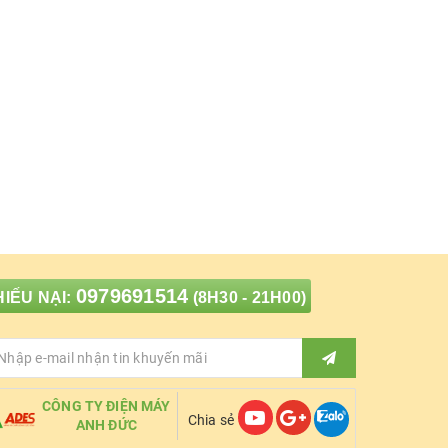
0979691514
IẾU NẠI:
(8H30 - 21H00)
CÔNG TY ĐIỆN MÁY
Chia sẻ
ANH ĐỨC