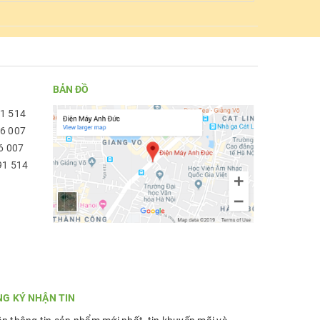
BẢN ĐỒ
91 514
96 007
6 007
91 514
NG KÝ NHẬN TIN