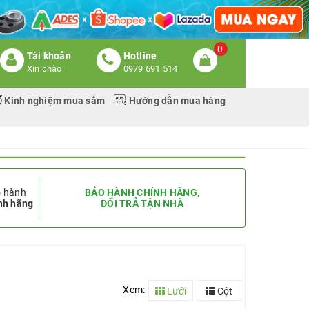
0
Tài khoản
Hotline
Xin chào
0979 691 514
Kinh nghiệm mua sắm
Hướng dẫn mua hàng
 hành
BẢO HÀNH CHÍNH HÃNG,
nh hãng
ĐỔI TRẢ TẬN NHÀ
Xem:
Lưới
Cột