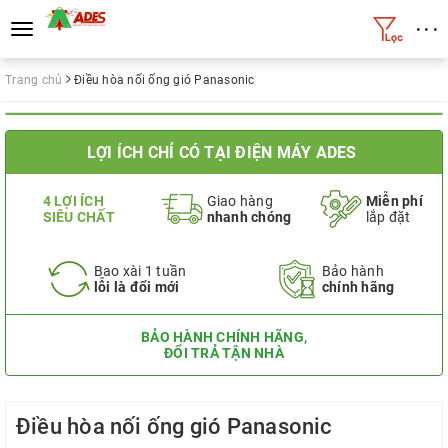
• • •
Toggle
navigation
Trang chủ
Điều hòa nối ống gió Panasonic
LỢI ÍCH CHỈ CÓ TẠI ĐIỆN MÁY ADES
4 LỢI ÍCH
Giao hàng
Miễn phí
SIÊU CHẤT
nhanh chóng
lắp đặt
Bao xài 1 tuần
Bảo hành
lỗi là đổi mới
chính hãng
BẢO HÀNH CHÍNH HÃNG,
ĐỔI TRẢ TẬN NHÀ
Điều hòa nối ống gió Panasonic