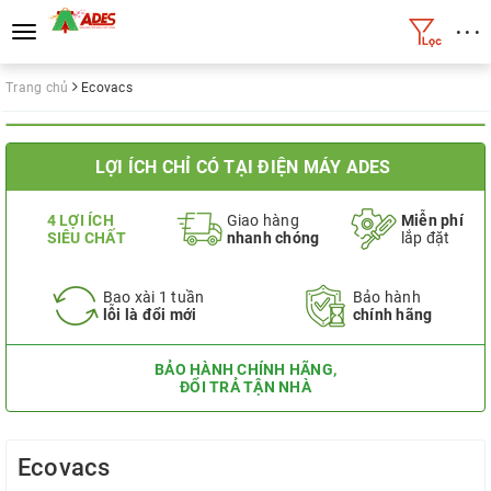
• • •
Toggle
navigation
Trang chủ
Ecovacs
LỢI ÍCH CHỈ CÓ TẠI ĐIỆN MÁY ADES
4 LỢI ÍCH
Giao hàng
Miễn phí
SIÊU CHẤT
nhanh chóng
lắp đặt
Bao xài 1 tuần
Bảo hành
lỗi là đổi mới
chính hãng
BẢO HÀNH CHÍNH HÃNG,
ĐỔI TRẢ TẬN NHÀ
Ecovacs