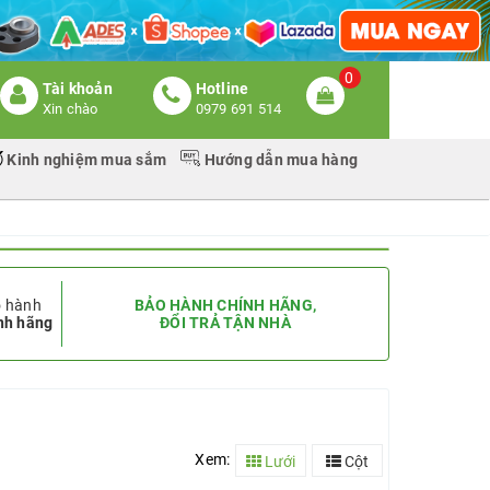
0
Tài khoản
Hotline
Xin chào
0979 691 514
Kinh nghiệm mua sắm
Hướng dẫn mua hàng
 hành
BẢO HÀNH CHÍNH HÃNG,
nh hãng
ĐỔI TRẢ TẬN NHÀ
Xem:
Lưới
Cột