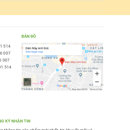
BẢN ĐỒ
91 514
96 007
6 007
91 514
NG KÝ NHẬN TIN