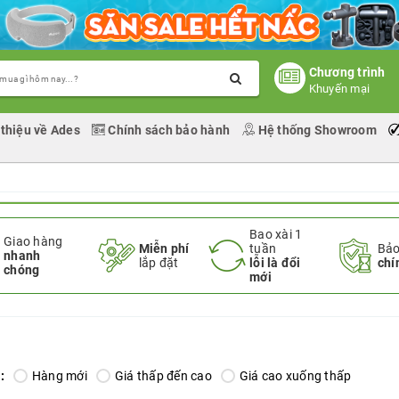
Chương trình
Khuyến mại
 thiệu về Ades
Chính sách bảo hành
Hệ thống Showroom
Bao xài 1
Giao hàng
Miễn phí
tuần
Bảo
nhanh
lắp đặt
lỗi là đổi
chí
chóng
mới
:
Hàng mới
Giá thấp đến cao
Giá cao xuống thấp