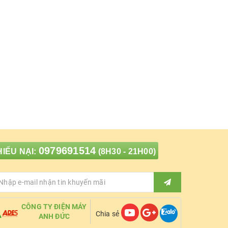
0979691514
IẾU NẠI:
(8H30 - 21H00)
CÔNG TY ĐIỆN MÁY
Chia sẻ
ANH ĐỨC