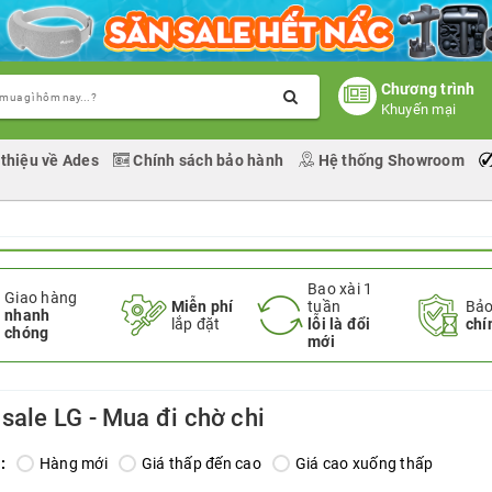
Chương trình
Khuyến mại
 thiệu về Ades
Chính sách bảo hành
Hệ thống Showroom
Bao xài 1
Giao hàng
Miễn phí
tuần
Bảo
nhanh
lắp đặt
lỗi là đổi
chí
chóng
mới
 sale LG - Mua đi chờ chi
:
Hàng mới
Giá thấp đến cao
Giá cao xuống thấp