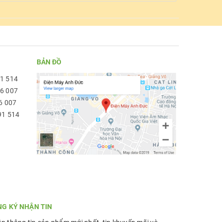
BẢN ĐỒ
91 514
96 007
6 007
91 514
NG KÝ NHẬN TIN