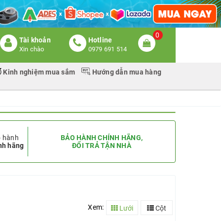
0
Tài khoản
Hotline
Xin chào
0979 691 514
Kinh nghiệm mua sắm
Hướng dẫn mua hàng
 hành
BẢO HÀNH CHÍNH HÃNG,
nh hãng
ĐỔI TRẢ TẬN NHÀ
Xem:
Lưới
Cột