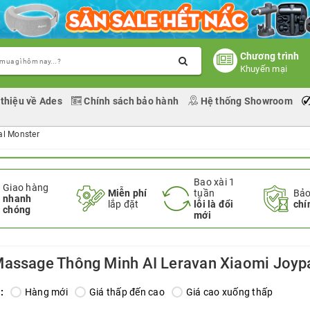
Chương trình
Khuyến mại
 thiệu về Ades
Chính sách bảo hành
Hệ thống Showroom
al Monster
Bao xài 1
Giao hàng
Miễn phí
tuần
Bảo
nhanh
lắp đặt
lỗi là đổi
chí
chóng
mới
assage Thông Minh AI Leravan Xiaomi Joyp
:
Hàng mới
Giá thấp đến cao
Giá cao xuống thấp