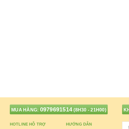
0979691514
MUA HÀNG:
(8H30 - 21H00)
KH
HOTLINE HỖ TRỢ
HƯỚNG DẪN