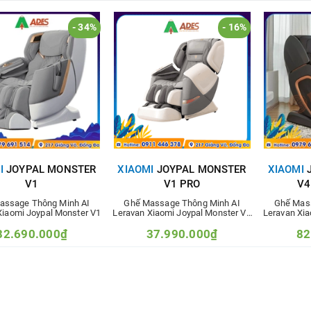
- 34%
- 16%
I
JOYPAL MONSTER
XIAOMI
JOYPAL MONSTER
XIAOMI
J
V1
V1 PRO
V4
assage Thông Minh AI
Ghế Massage Thông Minh AI
Ghế Mas
Xiaomi Joypal Monster V1
Leravan Xiaomi Joypal Monster V1
Leravan Xia
Pro
32.690.000₫
37.990.000₫
82
49.789.000₫
45.000.000₫
1
hêm vào so sánh
Thêm vào so sánh
Thê