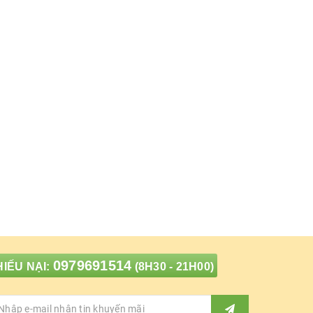
0979691514
IẾU NẠI:
(8H30 - 21H00)