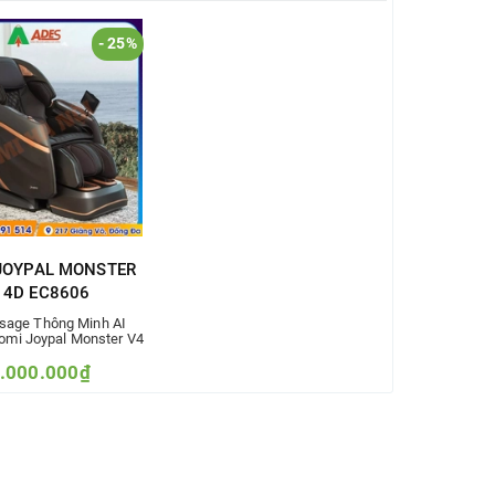
- 25%
OYPAL MONSTER
 4D EC8606
sage Thông Minh AI
omi Joypal Monster V4
.000.000₫
10.000.000₫
m vào so sánh