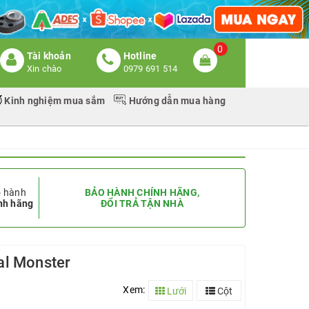
0
Tài khoản
Hotline
Xin chào
0979 691 514
Kinh nghiệm mua sắm
Hướng dẫn mua hàng
 hành
BẢO HÀNH CHÍNH HÃNG,
nh hãng
ĐỔI TRẢ TẬN NHÀ
al Monster
Xem:
Lưới
Cột