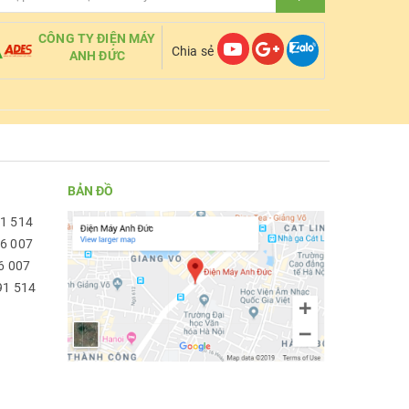
CÔNG TY ĐIỆN MÁY
Chia sẻ
ANH ĐỨC
BẢN ĐỒ
91 514
96 007
6 007
91 514