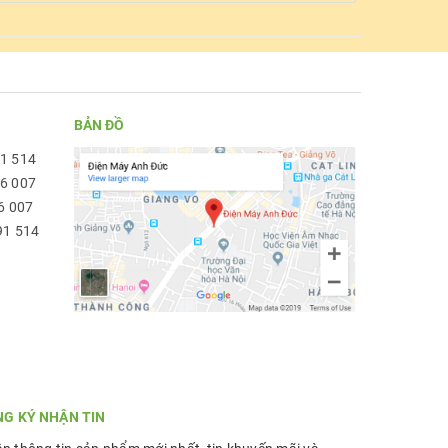
BẢN ĐỒ
91 514
96 007
6 007
91 514
NG KÝ NHẬN TIN