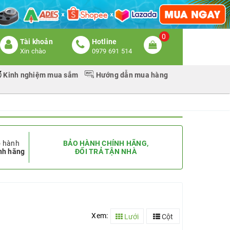
0
Tài khoản
Hotline
Xin chào
0979 691 514
Kinh nghiệm mua sắm
Hướng dẫn mua hàng
 hành
BẢO HÀNH CHÍNH HÃNG,
nh hãng
ĐỔI TRẢ TẬN NHÀ
Xem:
Lưới
Cột