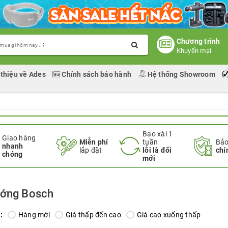
Chương trình
Khuyến mại
 thiệu về Ades
Chính sách bảo hành
Hệ thống Showroom
Bao xài 1
Giao hàng
Miễn phí
tuần
Bảo
nhanh
lắp đặt
lỗi là đổi
chí
chóng
mới
ướng Bosch
:
Hàng mới
Giá thấp đến cao
Giá cao xuống thấp