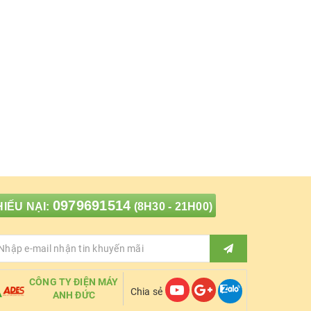
0979691514
IẾU NẠI:
(8H30 - 21H00)
CÔNG TY ĐIỆN MÁY
Chia sẻ
ANH ĐỨC