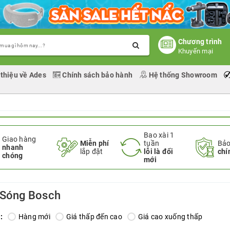
Chương trình
Khuyến mại
 thiệu về Ades
Chính sách bảo hành
Hệ thống Showroom
Bao xài 1
Giao hàng
Miễn phí
tuần
Bảo
nhanh
lắp đặt
lỗi là đổi
chí
chóng
mới
 Sóng Bosch
:
Hàng mới
Giá thấp đến cao
Giá cao xuống thấp