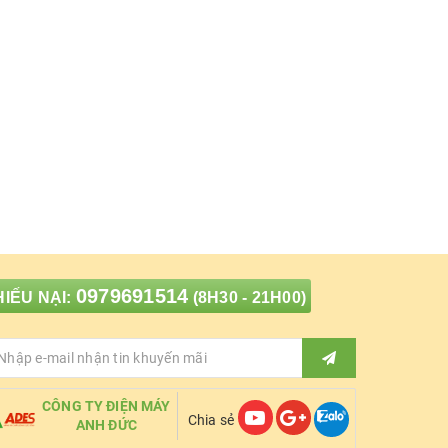
0979691514
IẾU NẠI:
(8H30 - 21H00)
CÔNG TY ĐIỆN MÁY
Chia sẻ
ANH ĐỨC