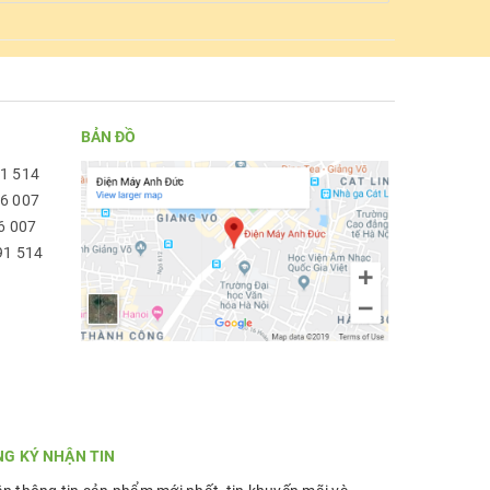
BẢN ĐỒ
91 514
96 007
6 007
91 514
NG KÝ NHẬN TIN