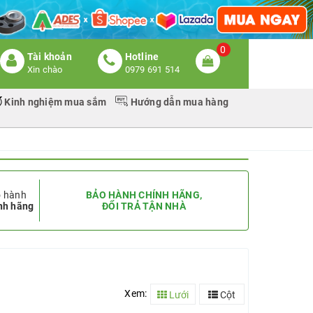
0
Tài khoản
Hotline
Xin chào
0979 691 514
Kinh nghiệm mua sắm
Hướng dẫn mua hàng
 hành
BẢO HÀNH CHÍNH HÃNG,
nh hãng
ĐỔI TRẢ TẬN NHÀ
Xem:
Lưới
Cột