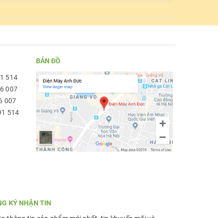
BẢN ĐỒ
91 514
96 007
6 007
91 514
NG KÝ NHẬN TIN