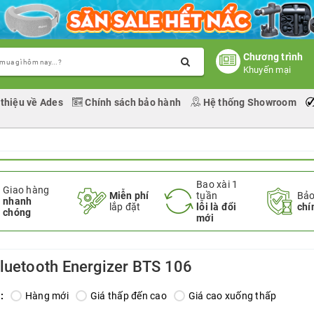
Chương trình
Khuyến mại
 thiệu về Ades
Chính sách bảo hành
Hệ thống Showroom
Bao xài 1
Giao hàng
Miễn phí
tuần
Bảo
nhanh
lắp đặt
lỗi là đổi
chí
chóng
mới
luetooth Energizer BTS 106
:
Hàng mới
Giá thấp đến cao
Giá cao xuống thấp