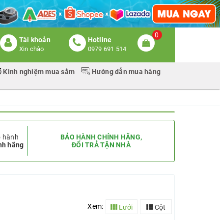
0
Tài khoản
Hotline
Xin chào
0979 691 514
Kinh nghiệm mua sắm
Hướng dẫn mua hàng
 hành
BẢO HÀNH CHÍNH HÃNG,
nh hãng
ĐỔI TRẢ TẬN NHÀ
Xem:
Lưới
Cột