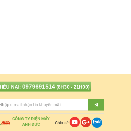
0979691514
IẾU NẠI:
(8H30 - 21H00)
CÔNG TY ĐIỆN MÁY
Chia sẻ
ANH ĐỨC