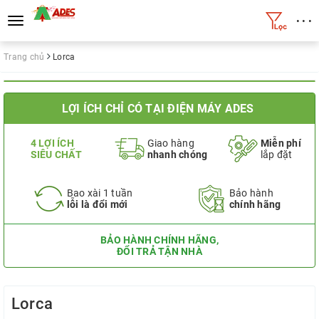
• • •
Toggle
navigation
Trang chủ
Lorca
LỢI ÍCH CHỈ CÓ TẠI ĐIỆN MÁY ADES
4 LỢI ÍCH
Giao hàng
Miễn phí
SIÊU CHẤT
nhanh chóng
lắp đặt
Bao xài 1 tuần
Bảo hành
lỗi là đổi mới
chính hãng
BẢO HÀNH CHÍNH HÃNG,
ĐỔI TRẢ TẬN NHÀ
Lorca