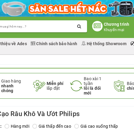
Chương trình
Khuyến mại
 thiệu về Ades
Chính sách bảo hành
Hệ thống Showroom
Bao xài 1
Giao hàng
Miễn phí
tuần
Bảo
nhanh
lắp đặt
lỗi là đổi
chí
chóng
mới
ạo Râu Khô Và Ướt Philips
:
Hàng mới
Giá thấp đến cao
Giá cao xuống thấp