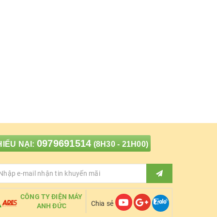
0979691514
IẾU NẠI:
(8H30 - 21H00)
CÔNG TY ĐIỆN MÁY
Chia sẻ
ANH ĐỨC