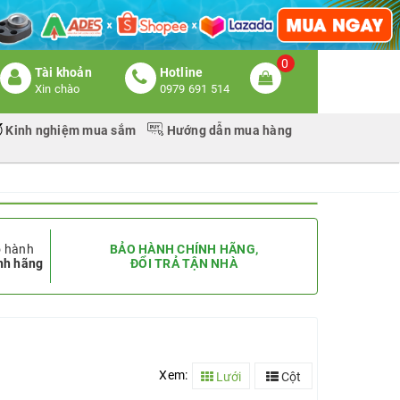
0
Tài khoản
Hotline
Xin chào
0979 691 514
Kinh nghiệm mua sắm
Hướng dẫn mua hàng
 hành
BẢO HÀNH CHÍNH HÃNG,
nh hãng
ĐỔI TRẢ TẬN NHÀ
Xem:
Lưới
Cột