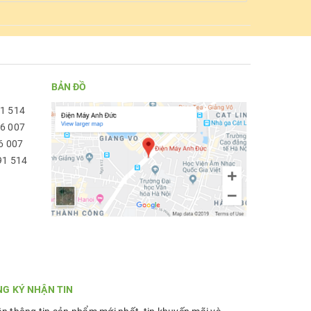
BẢN ĐỒ
91 514
96 007
6 007
91 514
NG KÝ NHẬN TIN