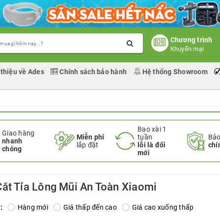
Chương trình
Khuyến mại
 thiệu về Ades
Chính sách bảo hành
Hệ thống Showroom
Bao xài 1
Giao hàng
Miễn phí
tuần
Bảo
nhanh
lắp đặt
lỗi là đổi
chí
chóng
mới
ắt Tỉa Lông Mũi An Toàn Xiaomi
:
Hàng mới
Giá thấp đến cao
Giá cao xuống thấp