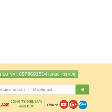
0979691514
IẾU NẠI:
(8H30 - 21H00)
CÔNG TY ĐIỆN MÁY
Chia sẻ
ANH ĐỨC