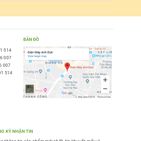
BẢN ĐỒ
91 514
96 007
6 007
91 514
NG KÝ NHẬN TIN