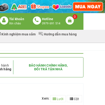
0
Tài khoản
Hotline
Xin chào
0979 691 514
Kinh nghiệm mua sắm
Hướng dẫn mua hàng
 hành
BẢO HÀNH CHÍNH HÃNG,
nh hãng
ĐỔI TRẢ TẬN NHÀ
Xem:
Lưới
Cột