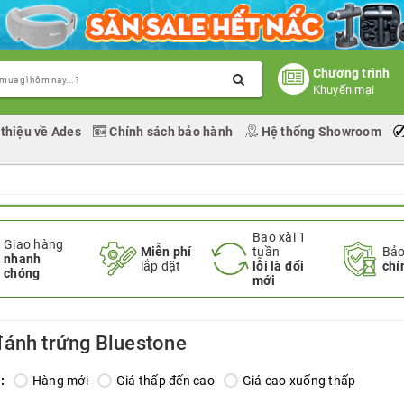
Chương trình
Khuyến mại
 thiệu về Ades
Chính sách bảo hành
Hệ thống Showroom
Bao xài 1
Giao hàng
Miễn phí
tuần
Bảo
nhanh
lắp đặt
lỗi là đổi
chí
chóng
mới
ánh trứng Bluestone
:
Hàng mới
Giá thấp đến cao
Giá cao xuống thấp