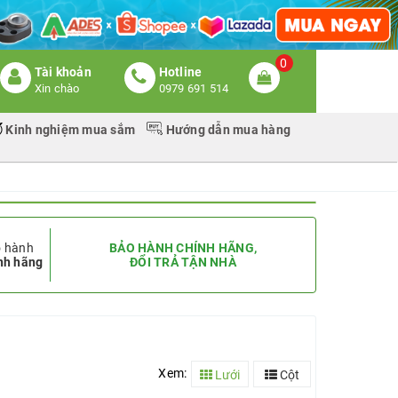
0
Tài khoản
Hotline
Xin chào
0979 691 514
Kinh nghiệm mua sắm
Hướng dẫn mua hàng
 hành
BẢO HÀNH CHÍNH HÃNG,
nh hãng
ĐỔI TRẢ TẬN NHÀ
Xem:
Lưới
Cột