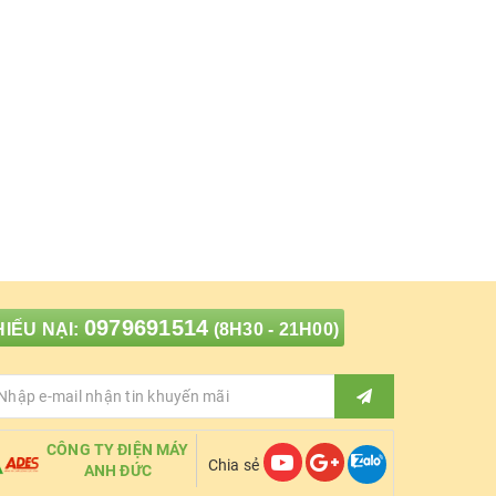
0979691514
IẾU NẠI:
(8H30 - 21H00)
CÔNG TY ĐIỆN MÁY
Chia sẻ
ANH ĐỨC