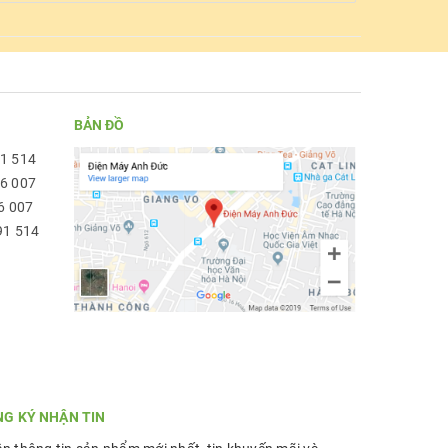
BẢN ĐỒ
91 514
96 007
6 007
91 514
NG KÝ NHẬN TIN