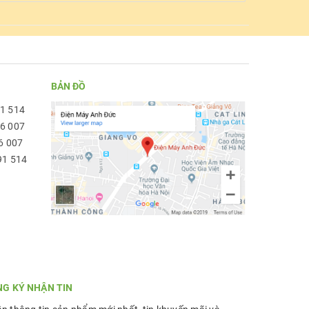
BẢN ĐỒ
91 514
96 007
6 007
91 514
NG KÝ NHẬN TIN