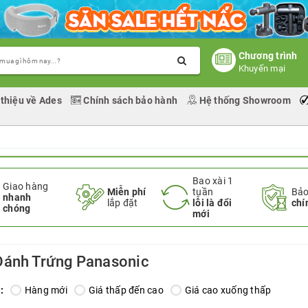
Chương trình
Khuyến mại
 thiệu về Ades
Chính sách bảo hành
Hệ thống Showroom
Bao xài 1
Giao hàng
Miễn phí
tuần
Bảo
nhanh
lắp đặt
lỗi là đổi
chí
chóng
mới
ánh Trứng Panasonic
:
Hàng mới
Giá thấp đến cao
Giá cao xuống thấp