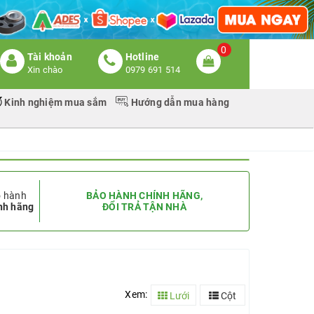
0
Tài khoản
Hotline
Xin chào
0979 691 514
Kinh nghiệm mua sắm
Hướng dẫn mua hàng
 hành
BẢO HÀNH CHÍNH HÃNG,
nh hãng
ĐỔI TRẢ TẬN NHÀ
Xem:
Lưới
Cột