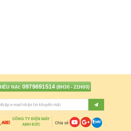
0979691514
IẾU NẠI:
(8H30 - 21H00)
CÔNG TY ĐIỆN MÁY
Chia sẻ
ANH ĐỨC