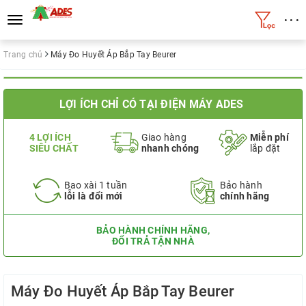
• • •
Toggle
navigation
Trang chủ
Máy Đo Huyết Áp Bắp Tay Beurer
LỢI ÍCH CHỈ CÓ TẠI ĐIỆN MÁY ADES
4 LỢI ÍCH
Giao hàng
Miễn phí
SIÊU CHẤT
nhanh chóng
lắp đặt
Bao xài 1 tuần
Bảo hành
lỗi là đổi mới
chính hãng
BẢO HÀNH CHÍNH HÃNG,
ĐỔI TRẢ TẬN NHÀ
Máy Đo Huyết Áp Bắp Tay Beurer