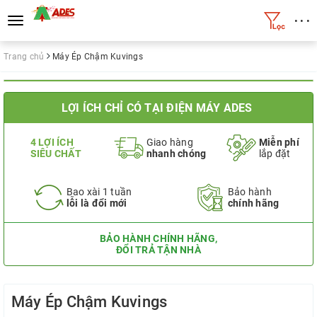
• • •
Toggle
navigation
Trang chủ
Máy Ép Chậm Kuvings
LỢI ÍCH CHỈ CÓ TẠI ĐIỆN MÁY ADES
4 LỢI ÍCH
Giao hàng
Miễn phí
SIÊU CHẤT
nhanh chóng
lắp đặt
Bao xài 1 tuần
Bảo hành
lỗi là đổi mới
chính hãng
BẢO HÀNH CHÍNH HÃNG,
ĐỔI TRẢ TẬN NHÀ
Máy Ép Chậm Kuvings