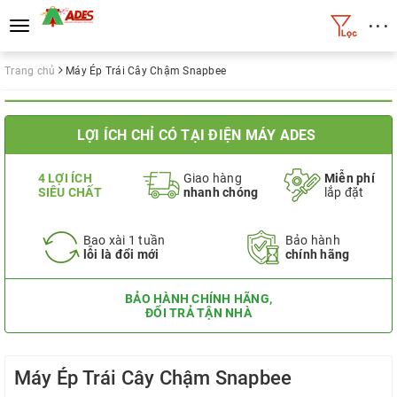
• • •
Toggle
navigation
Trang chủ
Máy Ép Trái Cây Chậm Snapbee
LỢI ÍCH CHỈ CÓ TẠI ĐIỆN MÁY ADES
4 LỢI ÍCH
Giao hàng
Miễn phí
SIÊU CHẤT
nhanh chóng
lắp đặt
Bao xài 1 tuần
Bảo hành
lỗi là đổi mới
chính hãng
BẢO HÀNH CHÍNH HÃNG,
ĐỔI TRẢ TẬN NHÀ
Máy Ép Trái Cây Chậm Snapbee