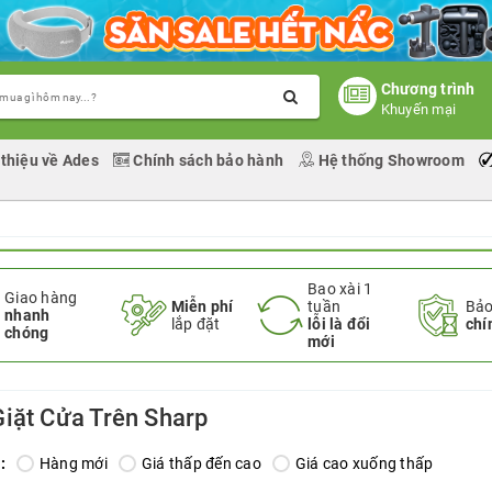
Chương trình
Khuyến mại
 thiệu về Ades
Chính sách bảo hành
Hệ thống Showroom
Bao xài 1
Giao hàng
Miễn phí
tuần
Bảo
nhanh
lắp đặt
lỗi là đổi
chí
chóng
mới
iặt Cửa Trên Sharp
:
Hàng mới
Giá thấp đến cao
Giá cao xuống thấp