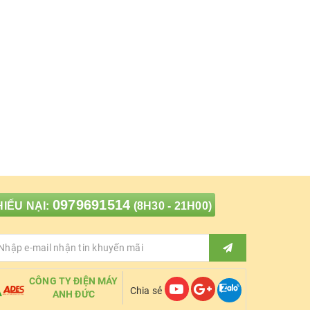
0979691514
IẾU NẠI:
(8H30 - 21H00)
CÔNG TY ĐIỆN MÁY
Chia sẻ
ANH ĐỨC