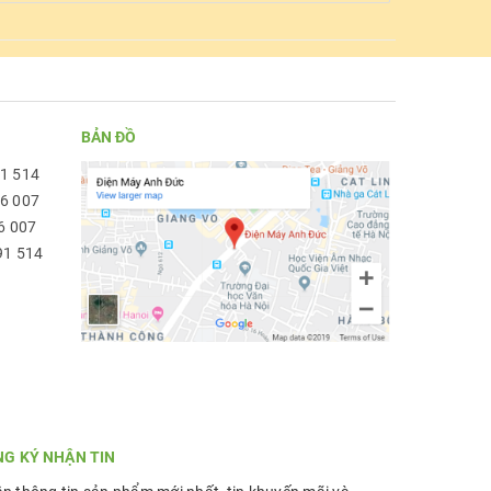
BẢN ĐỒ
91 514
96 007
6 007
91 514
NG KÝ NHẬN TIN