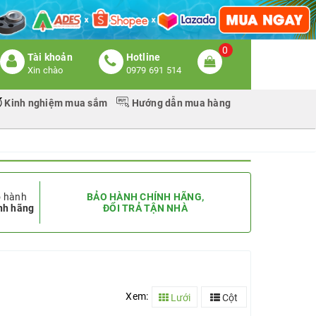
0
Tài khoản
Hotline
Xin chào
0979 691 514
Kinh nghiệm mua sắm
Hướng dẫn mua hàng
 hành
BẢO HÀNH CHÍNH HÃNG,
nh hãng
ĐỔI TRẢ TẬN NHÀ
Xem:
Lưới
Cột